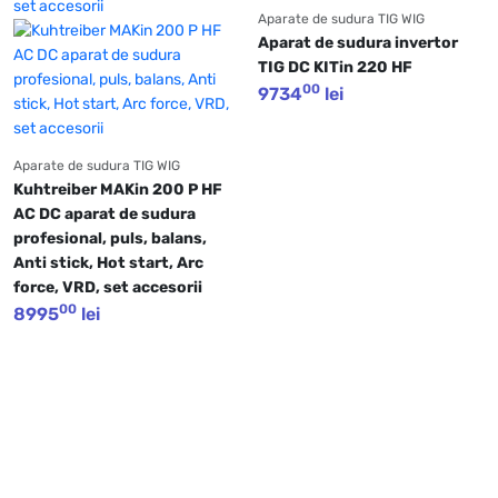
Aparate de sudura TIG WIG
Aparat de sudura invertor 
TIG DC KITin 220 HF
00
9734
lei
Aparate de sudura TIG WIG
Kuhtreiber MAKin 200 P HF 
AC DC aparat de sudura 
profesional, puls, balans, 
Anti stick, Hot start, Arc 
force, VRD, set accesorii
00
8995
lei