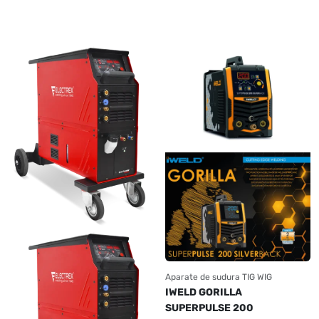
Aparate de sudura TIG WIG
IWELD GORILLA 
SUPERPULSE 200 