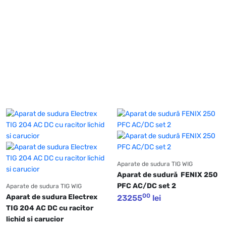
Aparate de sudura TIG WIG
Aparat de sudură  FENIX 250 
PFC AC/DC set 2
Aparate de sudura TIG WIG
00
Aparat de sudura Electrex 
23255
lei
TIG 204 AC DC cu racitor 
lichid si carucior