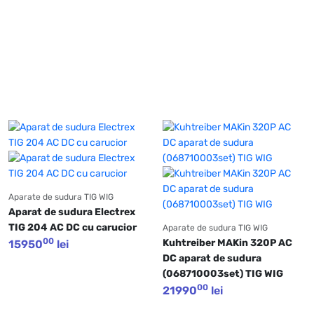
Aparate de sudura TIG WIG
Aparat de sudura Electrex 
TIG 204 AC DC cu carucior
Aparate de sudura TIG WIG
00
Kuhtreiber MAKin 320P AC 
15950
lei
DC aparat de sudura 
(068710003set) TIG WIG
00
21990
lei