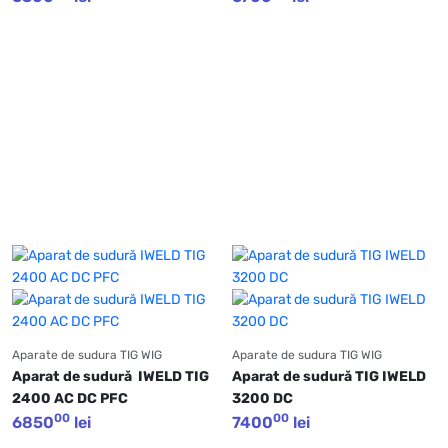
Aparate de sudura TIG WIG
Aparate de sudura TIG WIG
Aparat de sudură  IWELD TIG 
Aparat de sudură TIG IWELD 
2400 AC DC PFC
3200 DC
00
00
6850
lei
7400
lei