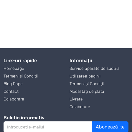
Link-uri rapide
Informații
Homepage
Service aparate de sudura
Termeni și Condiții
Utilizarea paginii
Blog Page
Termeni și Condiții
Contact
Modalități de plată
Colaborare
Livrare
Colaborare
Buletin informativ
Abonează-te