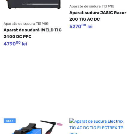
Aparate de sudura TIG WIG
Aparat sudura JASIC Razor 
200 TIG AC DC
Aparate de sudura TIG WIG
00
5270
lei
Aparat de sudură IWELD TIG 
2400 DC PFC 
00
4790
lei