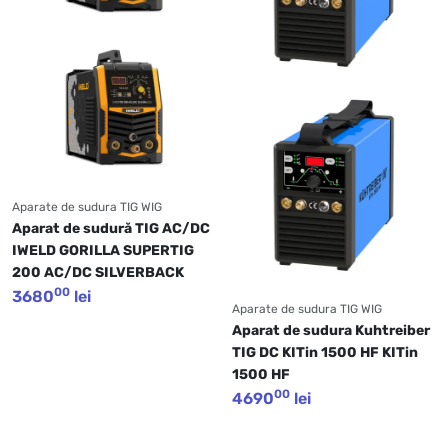
Aparate de sudura TIG WIG
Aparat de sudură TIG AC/DC 
IWELD GORILLA SUPERTIG 
200 AC/DC SILVERBACK
00
3680
lei
Aparate de sudura TIG WIG
Aparat de sudura Kuhtreiber 
TIG DC KITin 1500 HF KITin 
1500 HF
00
4690
lei