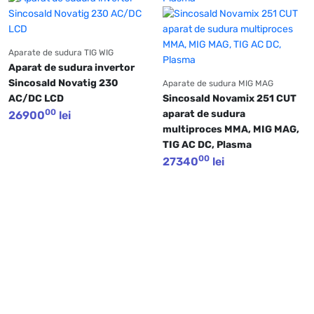
Aparate de sudura TIG WIG
Aparat de sudura invertor 
Sincosald Novatig 230 
Aparate de sudura MIG MAG
AC/DC LCD
Sincosald Novamix 251 CUT 
00
aparat de sudura 
26900
lei
multiproces MMA, MIG MAG, 
TIG AC DC, Plasma
00
27340
lei