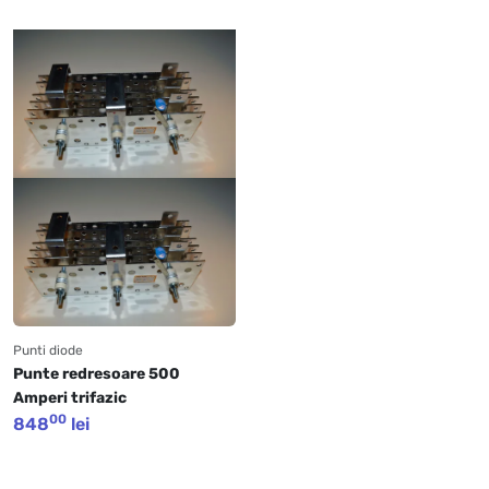
Punti diode
Punte redresoare 500 
Amperi trifazic
00
848
lei