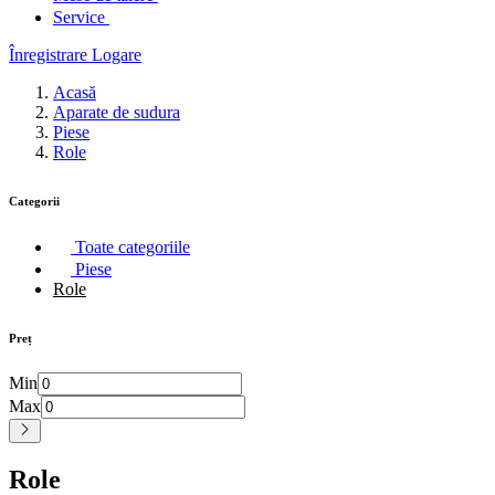
Service
Înregistrare
Logare
Acasă
Aparate de sudura
Piese
Role
Categorii
Toate categoriile
Piese
Role
Preț
Min
Max
Role