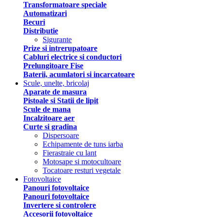
Transformatoare speciale
Automatizari
Becuri
Distributie
Sigurante
Prize si intrerupatoare
Cabluri electrice si conductori
Prelungitoare Fise
Baterii, acumlatori si incarcatoare
Scule, unelte, bricolaj
Aparate de masura
Pistoale si Statii de lipit
Scule de mana
Incalzitoare aer
Curte si gradina
Dispersoare
Echipamente de tuns iarba
Fierastraie cu lant
Motosape si motocultoare
Tocatoare resturi vegetale
Fotovoltaice
Panouri fotovoltaice
Panouri fotovoltaice
Invertere si controlere
Accesorii fotovoltaice