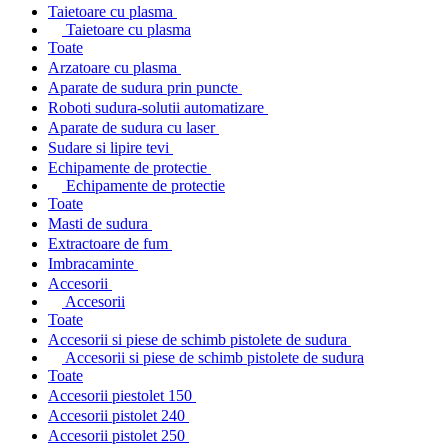
Taietoare cu plasma
Taietoare cu plasma
Toate
Arzatoare cu plasma
Aparate de sudura prin puncte
Roboti sudura-solutii automatizare
Aparate de sudura cu laser
Sudare si lipire tevi
Echipamente de protectie
Echipamente de protectie
Toate
Masti de sudura
Extractoare de fum
Imbracaminte
Accesorii
Accesorii
Toate
Accesorii si piese de schimb pistolete de sudura
Accesorii si piese de schimb pistolete de sudura
Toate
Accesorii piestolet 150
Accesorii pistolet 240
Accesorii pistolet 250