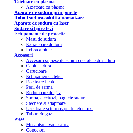
Taietoare cu plasma
Arzatoare cu plasma
Aparate de sudura prin puncte
Roboti sudura-solutii automatizare
Aparate de sudura cu laser
Sudare si lipire tevi
Echipamente de protectie
Masti de sudura
Extractoare de fum
Imbracaminte
Accesorii
Accesorii si piese de schimb pistolete de sudura
Cablu sudura
Carucioare
Echipamente atelier
Racitoare lichid
Perii de sarma
Reductoare de gaz
Sarma, electrozi, baghete sudura
Stechere si adaptoare
Uscatoare si termos pentru electrozi
Tuburi de gaz
Piese
Mecanism avans sarma
Conectori