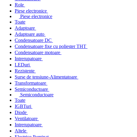
Role
Piese electronice
Piese electronice
Toate
Adaptoare
Adaptoare auto
Condensatoare DC
Condensatoare fixe cu poliester THT
Condensatoare motoare
Intrerupatoare
LEDuri
Rezistente
Surse de tensiune-Alimentatoare
Transformatoare
Semiconductoare
Semiconductoare
Toate
IGBTuri
Diode
Ventilatoare
Intrerupatoare
Altele
Electrice Iluminat