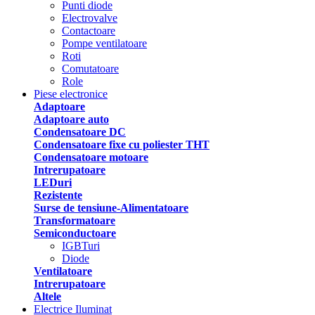
Punti diode
Electrovalve
Contactoare
Pompe ventilatoare
Roti
Comutatoare
Role
Piese electronice
Adaptoare
Adaptoare auto
Condensatoare DC
Condensatoare fixe cu poliester THT
Condensatoare motoare
Intrerupatoare
LEDuri
Rezistente
Surse de tensiune-Alimentatoare
Transformatoare
Semiconductoare
IGBTuri
Diode
Ventilatoare
Intrerupatoare
Altele
Electrice Iluminat