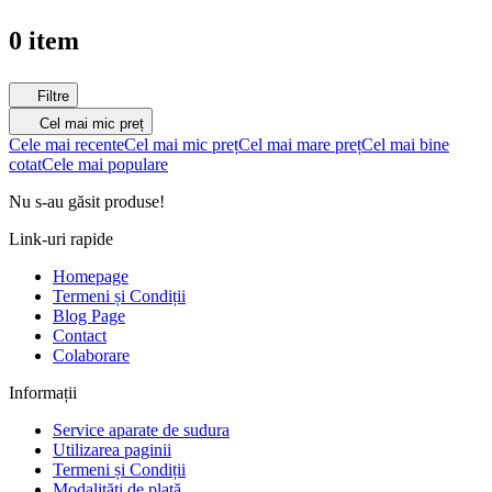
0 item
Filtre
Cel mai mic preț
Cele mai recente
Cel mai mic preț
Cel mai mare preț
Cel mai bine
cotat
Cele mai populare
Nu s-au găsit produse!
Link-uri rapide
Homepage
Termeni și Condiții
Blog Page
Contact
Colaborare
Informații
Service aparate de sudura
Utilizarea paginii
Termeni și Condiții
Modalități de plată