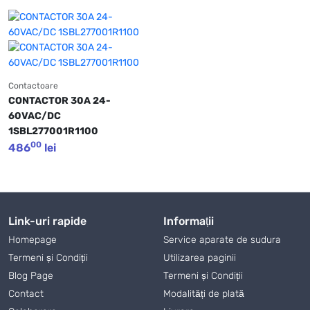
Contactoare
CONTACTOR 30A 24-
60VAC/DC 
1SBL277001R1100             
00
486
lei
Link-uri rapide
Informații
Homepage
Service aparate de sudura
Termeni și Condiții
Utilizarea paginii
Blog Page
Termeni și Condiții
Contact
Modalități de plată