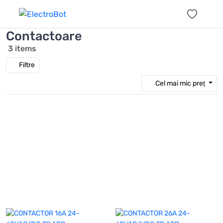
Acasă
Aparate de sudura
Piese
Contactoare
Contactoare
3 items
Filtre
Cel mai mic preț