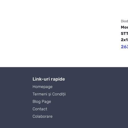
Dio
Mod
STT
2x1
26
Link-uri rapide
Homepage
Termeni și Condiții
Blog Page
Contact
Colaborare