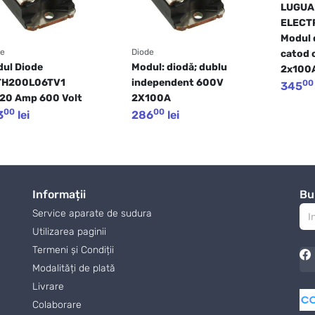
LUGUA
ELECTR
Modul 
de
Diode
catod 
ul Diode 
Modul: diodă; dublu 
2x100A
H200L06TV1  
independent 600V 
00
345
20 Amp 600 Volt 
2X100A 
00
00
3
lei
286
lei
Informații
Bu
Service aparate de sudura
Utilizarea paginii
Termeni și Condiții
Modalități de plată
Livrare
Colaborare