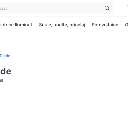
ectrice Iluminat
Scule, unelte, bricolaj
Fotovoltaice
G
Diode
ode
ms