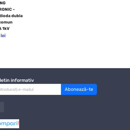
NG 
ONIC - 
dioda dubla 
comun 
 1kV
lei
letin informativ
Abonează-te