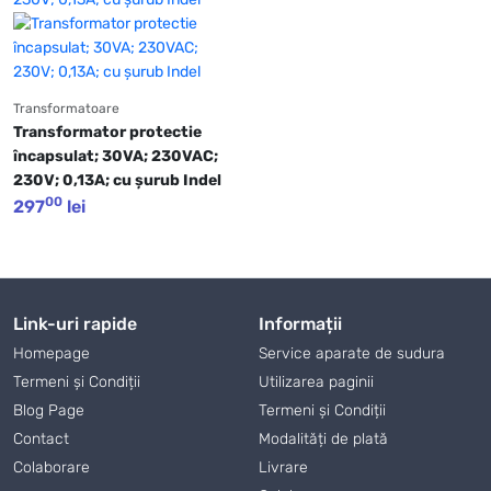
Transformatoare
Transformator protectie 
încapsulat; 30VA; 230VAC; 
230V; 0,13A; cu şurub Indel
00
297
lei
Link-uri rapide
Informații
Homepage
Service aparate de sudura
Termeni și Condiții
Utilizarea paginii
Blog Page
Termeni și Condiții
Contact
Modalități de plată
Colaborare
Livrare