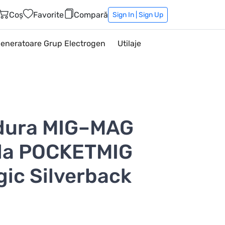
Coș
Favorite
Compară
Sign In | Sign Up
eneratoare Grup Electrogen
Utilaje
dura MIG–MAG
lla POCKETMIG
ic Silverback