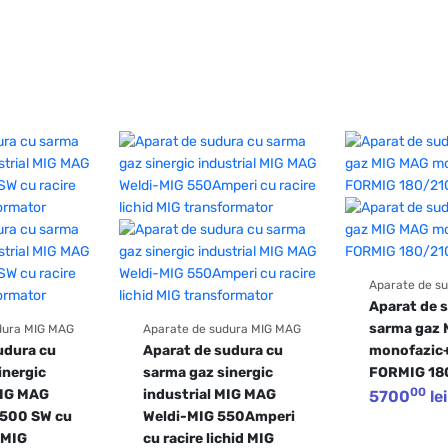
Aparate de s
Aparat de s
sarma gaz 
dura MIG MAG
Aparate de sudura MIG MAG
udura cu 
Aparat de sudura cu 
monofazic+
inergic 
sarma gaz sinergic 
FORMIG 18
00
MIG MAG 
industrial MIG MAG 
5700
lei
500 SW cu 
Weldi-MIG 550Amperi 
 MIG 
cu racire lichid MIG 