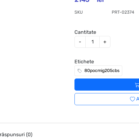
SKU
PRT-02374
Cantitate
-
+
Etichete
80pocmig205cbs
A
 răspunsuri (0)