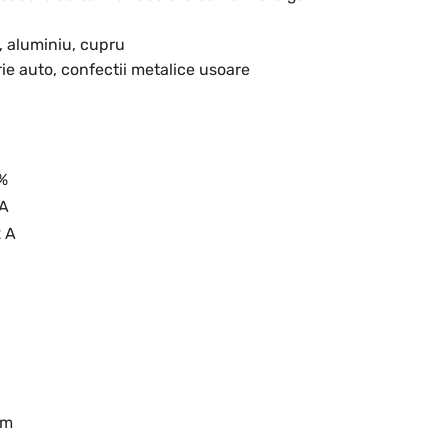
, aluminiu, cupru
rie auto, confectii metalice usoare
%
 A
 A
mm