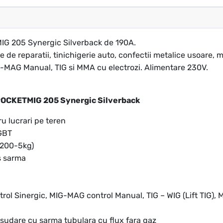
G 205 Synergic Silverback de 190A.
ere de reparatii, tinichigerie auto, confectii metalice usoare,
MAG Manual, TIG si MMA cu electrozi. Alimentare 230V.
 POCKETMIG 205 Synergic Silverback
ru lucrari pe teren
IGBT
D200-5kg)
s sarma
rol Sinergic, MIG-MAG control Manual, TIG – WIG (Lift TIG),
 sudare cu sarma tubulara cu flux fara gaz