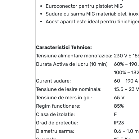
Euroconector pentru pistolet MIG
Sudare cu sarma MIG material: otel, inox
Acest aparat este ideal pentru tinichige
Caracteristici Tehnice:
Tensiune alimentare monofazica:
230 V ± 15
Durata Activa de lucru (10 min)
60% – 190
100% – 132
Curent sudare:
60 – 190 A
Tensiune de iesire nominala:
15.5 – 23 V
Tensiune de mers in gol:
65 V
Regim functionare:
85%
Clasa de izolatie:
F
Grad de protectie:
IP23
Diametru sarma:
0.6 – 1.0 