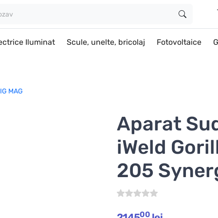
ectrice Iluminat
Scule, unelte, bricolaj
Fotovoltaice
G
MIG MAG
Aparat Su
iWeld Gori
205 Synerg
00
2145
lei