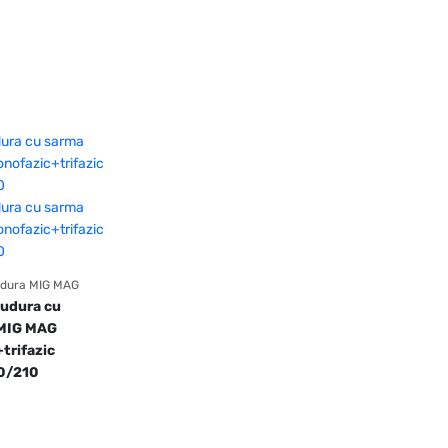
udura MIG MAG
udura cu 
MIG MAG 
trifazic 
0/210